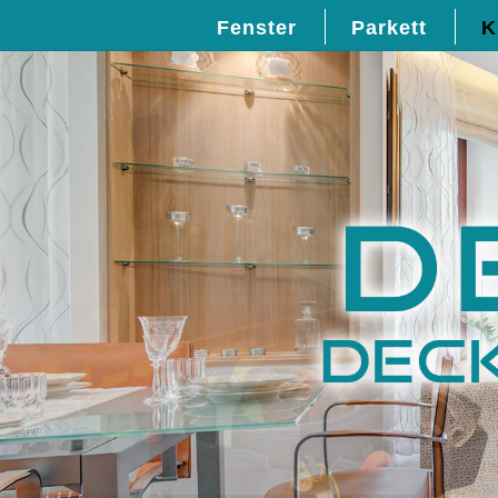
Fenster
Parkett
K