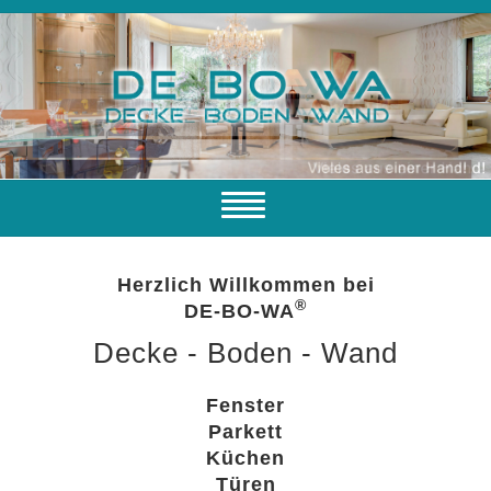
Navigation
ein-/ausblenden
Home
Herzlich Willkommen bei
Leistungen
®
DE-BO-WA
Kontakt
Decke - Boden - Wand
Impressum
Fenster
Parkett
Küchen
Türen